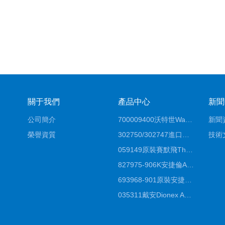
關于我們
產品中心
新聞
公司簡介
700009400沃特世Waters原裝餾分收集器經銷商報價
新聞
榮譽資質
302750/302747進口賽默飛原裝戴安離子色譜柱IC柱廠家*
技術
059149原裝賽默飛Thermo C18高效液相色譜柱代理商
827975-906K安捷倫Agilent原裝ZORBAX液相色譜柱*
693968-901原裝安捷倫Agilent反相高效液相色譜柱代理
035311戴安Dionex AS4分析柱陰離子交換色譜柱廠家